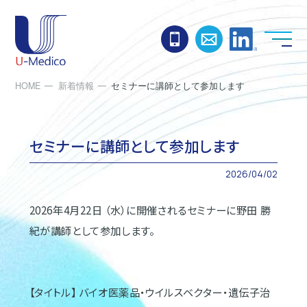
お電話でのお問い合わ
お問い合わせ
Linked
HOME
新着情報
セミナーに講師として参加します
セミナーに講師として参加します
2026/04/02
2026
年
4
月
22
日 （水）に開催されるセミナーに野田 勝
紀が講師として参加します。
【タイトル】 バイオ医薬品・ウイルスベクター・遺伝子治