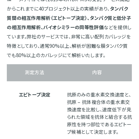
からこれまでに40プロジェクト以上の実績があり、
タンパク
質間の相互作用解析（エピトープ決定）、タンパク質と低分子
の相互作用解析、バイオシミラーの同等性評価
などを提供し
ています。弊社のサービスでは、非常に高い配列カバレッジを
特徴としており、通常90%以上、解析が困難な膜タンパク質
でも80%以上のカバレッジにて解析いたします。
測定方法
内容
エピトープ決定
抗原のみの重水素交換速度と、
抗原 – 抗体複合体の重水素交
換速度を比較し、速度低下が見
られた領域を抗体と結合する抗
原性を持つ部位であるエピトー
プ候補として決定します。