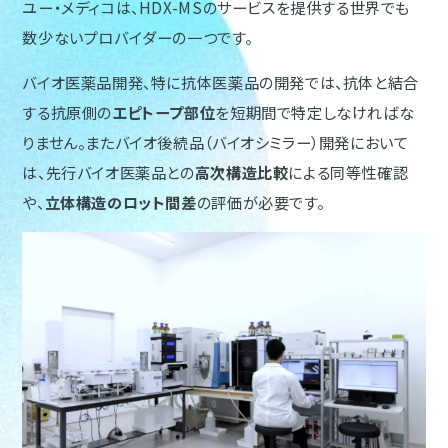
ユー・メディコは、HDX-MSのサービスを提供する世界でも
数少ないプロバイダーの一つです。
バイオ医薬品開発、特に抗体医薬品の開発では、抗体と結合
する抗原側の
エピトープ部位
を短期間で特定しなければな
りません。またバイオ後続品（バイオシミラー）開発において
は、先行バイオ医薬品との
高次構造比較
による同等性確認
や、
立体構造のロット間差
の評価が必要です。