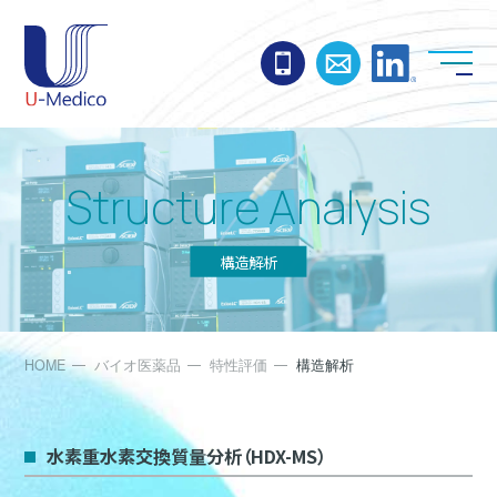
お電話でのお問い合わ
お問い合わせ
Linked
Structure Analysis
構造解析
HOME
バイオ医薬品
特性評価
構造解析
水素重水素交換質量分析（HDX-MS）