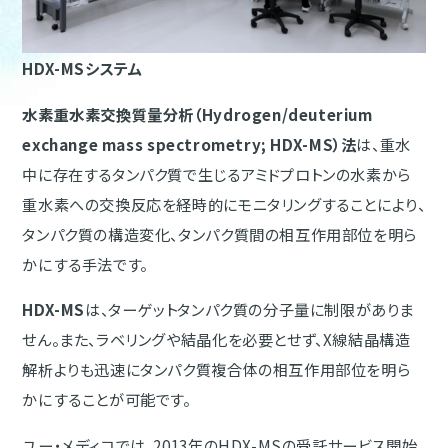
HDX-MSシステム
水素重水素交換質量分析（Hydrogen/deuterium
exchange mass spectrometry; HDX-MS）法
は、重水
中に存在するタンパク質で生じるアミドプロトンの水素から
重水素への交換反応を経時的にモニタリングすることにより、
タンパク質の構造変化、タンパク質間の相互作用部位を明ら
かにする手法です。
HDX-MS
は、ターゲットタンパク質の分子量に制限がありま
せん。また、ラベリングや結晶化を必要とせず、X線結晶構造
解析よりも迅速にタンパク質複合体の相互作用部位を明ら
かにすることが可能です。
ユー・メディコでは、2013年のHDX-MSの受託サービス開始